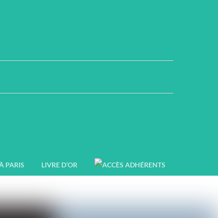
om
ls & Gospels
Concerts à
 rassemble des
sion commune,
de liberté.
venir
a procure ! Nos
re ce plaisir
À PARIS
LIVRE D’OR