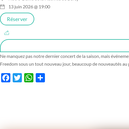
13 juin 2026 @ 19:00
Réserver
Ne manquez pas notre dernier concert de la saison, mais événemen
Freedom sous un tout nouveau jour, beaucoup de nouveautés au prog
F
T
W
P
ac
w
h
ar
e
itt
at
ta
b
er
s
g
o
A
er
o
p