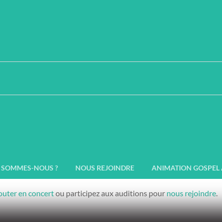
he Voice of Freed
isienne de Negro Spiritua
Freedom est une
chorale Gospel à Paris
depuis 1992. Notre choeur
eurs de toute confession et sans confession, avec une seule pas
 répertoire alterne des chants gospel, des spirituals et des chants 
t vibrer ? Les rythmes du Gospel, ses harmonies, et l’énergie que ç
obre à juin, sont toujours des moments forts où l’on peut transmett
 SOMMES-NOUS ?
NOUS REJOINDRE
ANIMATION GOSPEL 
outer en concert
ou participez aux auditions pour
nous rejoindre
.