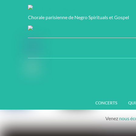
Skip to content
T
Chorale parisienne de Negro Spirituals et Gospel
Chorale par
The Voice of 
chanteurs amat
chanter ! Notre
Ce qui nous fai
concerts, d’oct
CONCERTS
QUI
au public.
Venez
nous éc