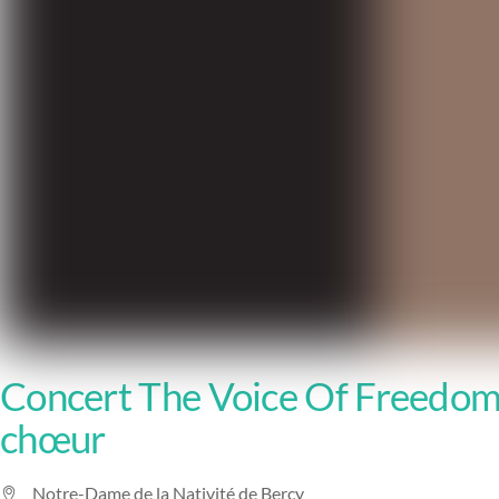
Concert The Voice Of Freedom l
chœur
Notre-Dame de la Nativité de Bercy